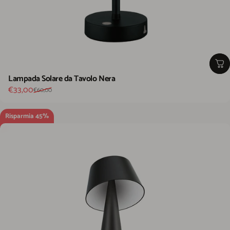
Lampada Solare da Tavolo Nera
Prezzo scontato
Prezzo di listino
€33,00
€60,00
Risparmia 45%