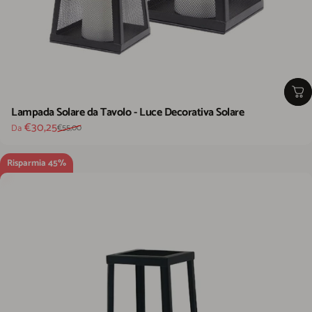
Lampada Solare da Tavolo - Luce Decorativa Solare
Prezzo scontato
Prezzo di listino
€30,25
Da
€55,00
Risparmia 45%