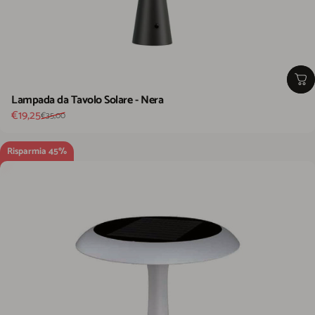
Lampada da Tavolo Solare - Nera
Prezzo scontato
Prezzo di listino
€19,25
€35,00
Risparmia 45%