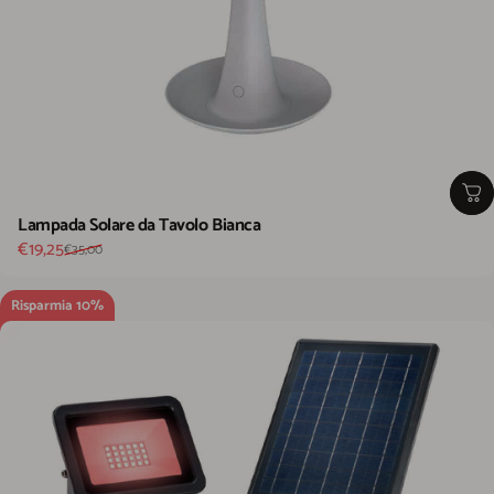
Lampada Solare da Tavolo Bianca
Prezzo scontato
Prezzo di listino
€19,25
€35,00
Risparmia 10%