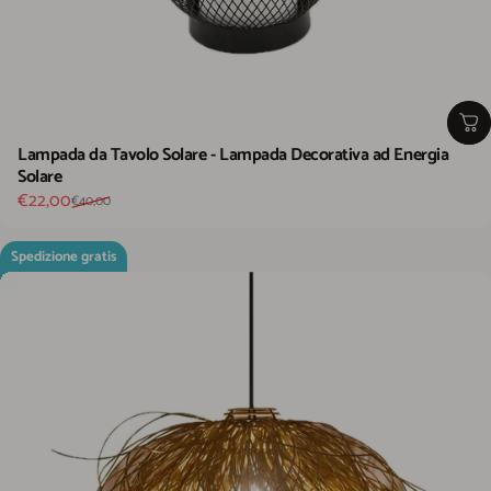
Lampada da Tavolo Solare - Lampada Decorativa ad Energia
Solare
Prezzo scontato
Prezzo di listino
€22,00
€40,00
Spedizione gratis