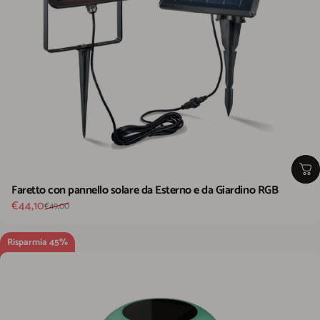
Faretto con pannello solare da Esterno e da Giardino RGB
Prezzo scontato
Prezzo di listino
€44,10
€49,00
Risparmia 45%