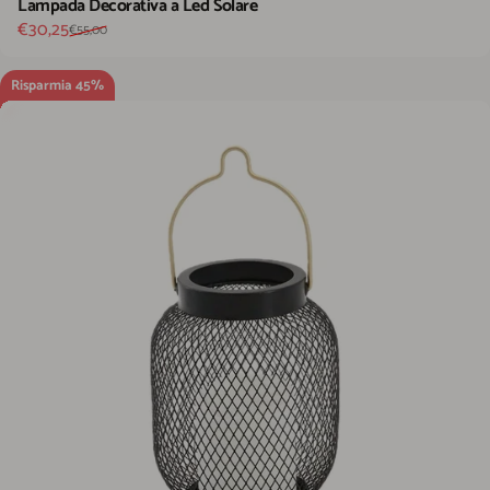
Lampada Decorativa a Led Solare
Prezzo scontato
Prezzo di listino
€30,25
€55,00
Risparmia 45%