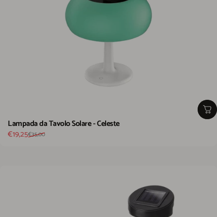
Lampada da Tavolo Solare - Celeste
Prezzo scontato
Prezzo di listino
€19,25
€35,00