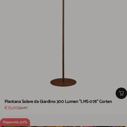
Piantana Solare da Giardino 300 Lumen "LMS-078" Corten
Prezzo scontato
Prezzo di listino
€75,00
€81,00
Risparmia 50%