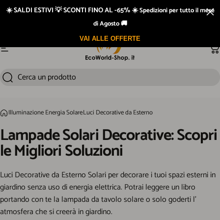
Vai direttamente ai contenuti
☀️ SALDI ESTIVI 💡 SCONTI FINO AL -65% ☀️
Spedizioni per tutto il mese
Spedizione rapida 24/48h e GRATIS sopra i €109 di spesa
di Agosto 🚚
VAI ALLE OFFERTE
Navigazione del sito
Ca
Cerca un prodotto
Cerca
Illuminazione Energia Solare
Luci Decorative da Esterno
Home
Lampade
Solari
Decorative:
Scopri
le
Migliori
Soluzioni
Luci Decorative da Esterno Solari per decorare i tuoi spazi esterni in
giardino senza uso di energia elettrica. Potrai leggere un libro
portando con te la lampada da tavolo solare o solo goderti l’
atmosfera che si creerà in giardino.