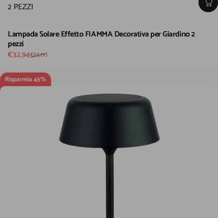
2 PEZZI
Lampada Solare Effetto FIAMMA Decorativa per Giardino 2
pezzi
Prezzo scontato
Prezzo di listino
€32,94
€63,00
Risparmia 45%