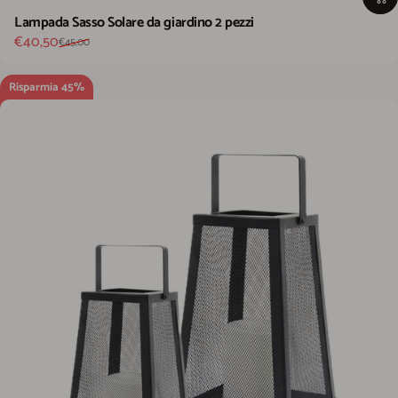
Lampada Sasso Solare da giardino 2 pezzi
Prezzo scontato
Prezzo di listino
€40,50
€45,00
Risparmia 45%