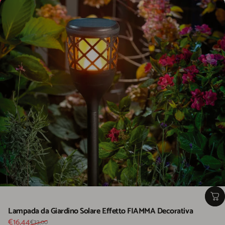
Lampada da Giardino Solare Effetto FIAMMA Decorativa
Prezzo scontato
Prezzo di listino
€16,44
€33,00