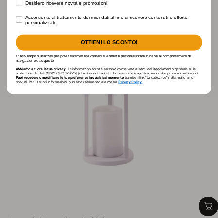
Desidero ricevere novità e promozioni.
Desidero ricevere novità e promozioni.
Acconsento al trattamento dei miei dati al fine di ricevere contenuti e offerte personaliz
Acconsento al trattamento dei miei dati al fine di ricevere contenuti e offerte
personalizzate.
OTTIENI LO SCONTO!
I dati vengono utilizzati per poter trasmettere contenuti e offerte personalizzate in base ai comportamenti di
navigazione e acquisto.
Abbiamo a cuore la tua privacy.
Le informazioni fornite saranno conservate ai sensi del Regolamento generale sulla
protezione dei dati (GDPR) (UE) 2016/679. Iscrivendoti accetti di ricevere messaggi transazionali e promozionali da noi.
Puoi recedere o modificare le tue preferenze in qualsiasi momento
tramite il link "Unsubscribe" nella mail o sms
ricevuti. Per ulteriori informazioni, puoi fare riferimento alla nostra
Privacy Policy.