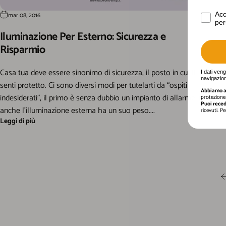
Acconse
Acc
mar 08, 2016
per
Iluminazione Per Esterno: Sicurezza e
Risparmio
Casa tua deve essere sinonimo di sicurezza, il posto in cui ti
I dati ven
navigazion
senti protetto. Ci sono diversi modi per tutelarti da “ospiti
Abbiamo a 
indesiderati”, il primo è senza dubbio un impianto di allarme, ma
protezione 
Puoi reced
anche l’illuminazione esterna ha un suo peso....
ricevuti. P
Leggi di più