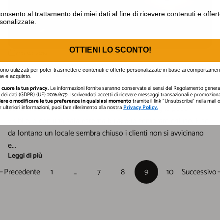
nto al trattamento dei miei dati al fine di ricevere contenuti e off
onsento al trattamento dei miei dati al fine di ricevere contenuti e offer
sonalizzate.
OTTIENI LO SCONTO!
mar 02, 2016
Come Illuminare l' Esterno di un Ristorante
gono utilizzati per poter trasmettere contenuti e offerte personalizzate in base ai comportament
e e acquisto.
cuore la tua privacy.
Le informazioni fornite saranno conservate ai sensi del Regolamento general
Sai perché una corretta illuminazione esterna è fondamentale
dei dati (GDPR) (UE) 2016/679. Iscrivendoti accetti di ricevere messaggi transazionali e promozional
ere o modificare le tue preferenze in qualsiasi momento
tramite il link "Unsubscribe" nella mail
per un ristorante? Perché un locale con un’insegna poco
er ulteriori informazioni, puoi fare riferimento alla nostra
Privacy Policy.
visibile, o con una sala esterna buia, può sembrare chiuso. E se
da lontano un locale sembra chiuso i clienti non si avvicinano
e...
Leggi di più
Precedente
1
…
7
8
9
10
Successivo