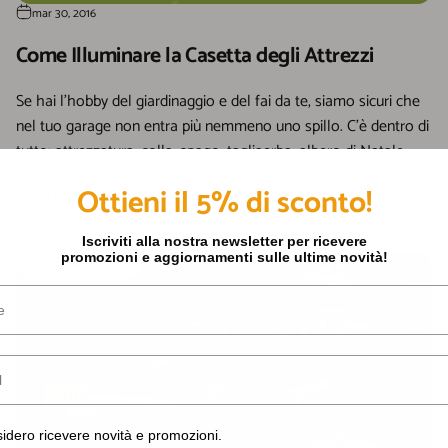
mar 30, 2016
Come Illuminare la Casetta degli Attrezzi
Se hai l'hobby del giardinaggio e del fai da te, siamo sicuri che
nel tuo garage non entra più nemmeno uno spillo. C'è dentro di
tutto: attrezzatura, colla, spago, tagliaerba, albero di Natale,
biciclette... Ah sì, dovrebbero entrarci anche la...
Ottieni il 5% di sconto!
Leggi di più
Iscriviti alla nostra newsletter per ricevere
promozioni e aggiornamenti sulle ultime novità!
ILLUMINAZIONE
o ricevere novità e promozioni.
idero ricevere novità e promozioni.