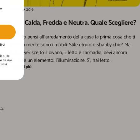
erte personalizzate.
te
feb 09, 2016
Luce Calda, Fredda e Neutra. Quale Scegliere?
Quando pensi all’arredamento della casa la prima cosa che ti
viene in mente sono i mobili. Stile etnico o shabby chic? Ma
i di
dopo aver scelto il divano, il letto e l’armadio, devi ancora
e sulla
valutare un elemento: l’illuminazione. Sì, hai letto...
i da noi.
 o sms
Leggi di più