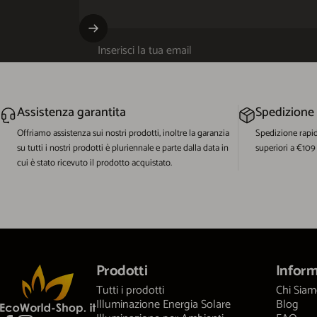
Inserisci la tua email
Assistenza garantita
Spedizione
Offriamo assistenza sui nostri prodotti, inoltre la garanzia
Spedizione rapi
su tutti i nostri prodotti è pluriennale e parte dalla data in
superiori a €109
cui è stato ricevuto il prodotto acquistato.
EcoWorld-Shop
Prodotti
Inform
Tutti i prodotti
Chi Sia
Illuminazione Energia Solare
Blog