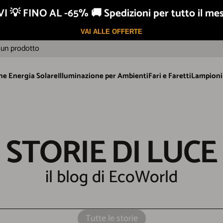
I 💡 FINO AL -65% 🚚 Spedizioni per tutto il me
Assistenza garantita
VAI ALLE OFFERTE
un prodotto
ne Energia Solare
Illuminazione per Ambienti
Fari e Faretti
Lampioni 
ione Energia Solare
Illuminazione per Ambienti
Fari e Faretti
Lampioni S
STORIE
DI
LUCE
il blog di EcoWorld
Tutte le storie