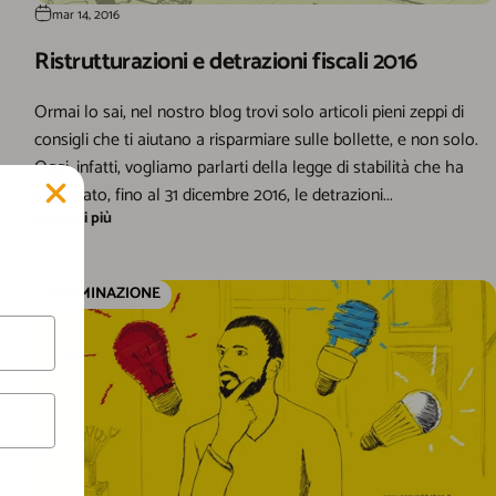
mar 14, 2016
Ristrutturazioni e detrazioni fiscali 2016
Ormai lo sai, nel nostro blog trovi solo articoli pieni zeppi di
consigli che ti aiutano a risparmiare sulle bollette, e non solo.
Oggi, infatti, vogliamo parlarti della legge di stabilità che ha
prorogato, fino al 31 dicembre 2016, le detrazioni...
Leggi di più
ILLUMINAZIONE