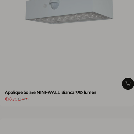
Applique Solare MINI-WALL Bianca 350 lumen
Prezzo scontato
Prezzo di listino
€18,70
€30,00