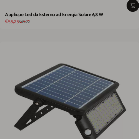
Applique Led da Esterno ad Energia Solare 6,8 W
Prezzo scontato
Prezzo di listino
€55,25
€65,00