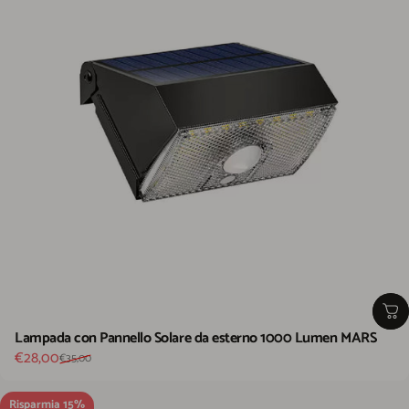
Lampada con Pannello Solare da esterno 1000 Lumen MARS
Prezzo scontato
Prezzo di listino
€28,00
€35,00
Risparmia 15%