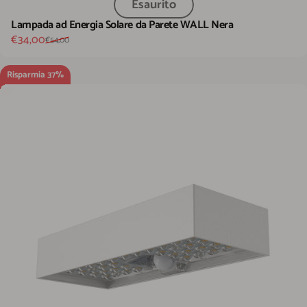
Esaurito
Lampada ad Energia Solare da Parete WALL Nera
Prezzo scontato
Prezzo di listino
€34,00
€54,00
Risparmia 37%