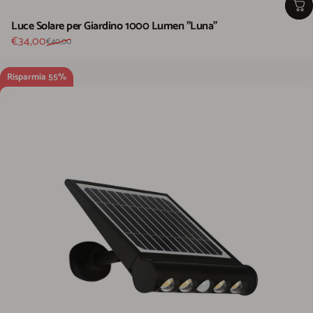
Luce Solare per Giardino 1000 Lumen "Luna"
Prezzo scontato
Prezzo di listino
€34,00
€40,00
Risparmia 55%