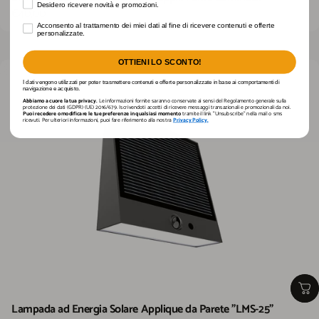
Desidero ricevere novità e promozioni.
Desidero ricevere novità e promozioni.
€40,00
Acconsento al trattamento dei miei dati al fine di ricevere contenuti e offerte personaliz
Acconsento al trattamento dei miei dati al fine di ricevere contenuti e offerte
personalizzate.
OTTIENI LO SCONTO!
I dati vengono utilizzati per poter trasmettere contenuti e offerte personalizzate in base ai comportamenti di
navigazione e acquisto.
Abbiamo a cuore la tua privacy.
Le informazioni fornite saranno conservate ai sensi del Regolamento generale sulla
protezione dei dati (GDPR) (UE) 2016/679. Iscrivendoti accetti di ricevere messaggi transazionali e promozionali da noi.
Puoi recedere o modificare le tue preferenze in qualsiasi momento
tramite il link "Unsubscribe" nella mail o sms
ricevuti. Per ulteriori informazioni, puoi fare riferimento alla nostra
Privacy Policy.
Lampada ad Energia Solare Applique da Parete "LMS-25"