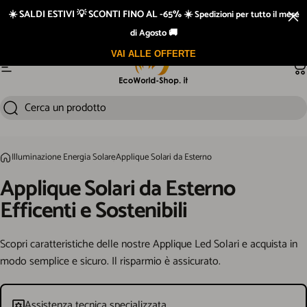
Vai direttamente ai contenuti
☀️ SALDI ESTIVI 💡 SCONTI FINO AL -65% ☀️
Spedizioni per tutto il mese
di Agosto 🚚
Spedizione rapida 24/48h e GRATIS sopra i €109 di spesa
VAI ALLE OFFERTE
Navigazione del sito
Ca
Cerca un prodotto
Cerca
Illuminazione Energia Solare
Applique Solari da Esterno
Home
Applique
Solari
da
Esterno
Efficenti
e
Sostenibili
Scopri caratteristiche delle nostre Applique Led Solari e acquista in
modo semplice e sicuro. Il risparmio è assicurato.
Assistenza tecnica specializzata