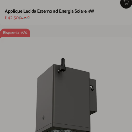
Applique Led da Esterno ad Energia Solare 4W
Prezzo scontato
Prezzo di listino
€42,50
€50,00
Risparmia 15%