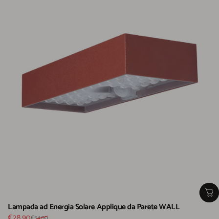
Lampada ad Energia Solare Applique da Parete WALL
Prezzo scontato
Prezzo di listino
€28,90
€54,00