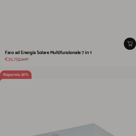
Faro ad Energia Solare Multifunzionale 7 in 1
Prezzo scontato
Prezzo di listino
€35,75
€79,00
Risparmia 38%