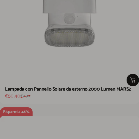
Lampada con Pannello Solare da esterno 2000 Lumen MARS2
Prezzo scontato
Prezzo di listino
€50,40
€70,00
Risparmia 46%