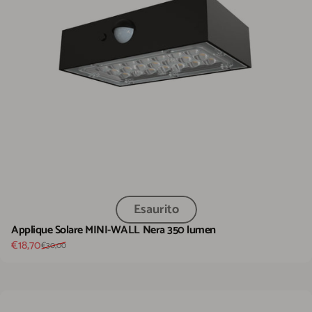
Esaurito
Applique Solare MINI-WALL Nera 350 lumen
Prezzo scontato
Prezzo di listino
€18,70
€30,00