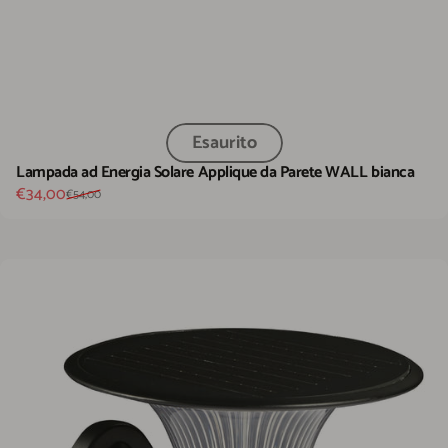
Esaurito
Lampada ad Energia Solare Applique da Parete WALL bianca
Prezzo scontato
Prezzo di listino
€34,00
€54,00