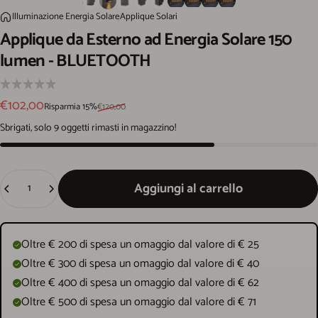
Applique da Esterno ad Energia Solare 150 lumen - BLUETOOTH
Illuminazione Energia Solare
Applique Solari
Home
Applique
da
Esterno
ad
Energia
Solare
150
lumen
-
BLUETOOTH
Prezzo scontato
Prezzo di listino
€102,00
Risparmia 15%
€120,00
Sbrigati, solo 9 oggetti rimasti in magazzino!
Quantità
Aggiungi al carrello
Oltre € 200 di spesa un omaggio dal valore di € 25
Oltre € 300 di spesa un omaggio dal valore di € 40
Oltre € 400 di spesa un omaggio dal valore di € 62
Oltre € 500 di spesa un omaggio dal valore di € 71