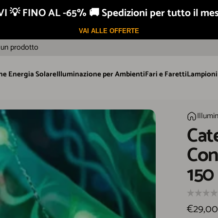
I 💡 FINO AL -65% 🚚 Spedizioni per tutto il me
Assistenza garantita
VAI ALLE OFFERTE
un prodotto
ne Energia Solare
Illuminazione per Ambienti
Fari e Faretti
Lampioni 
ione Energia Solare
Illuminazione per Ambienti
Fari e Faretti
Lampioni S
Catena lu
Illumi
Home
Cat
Co
150
€29,00