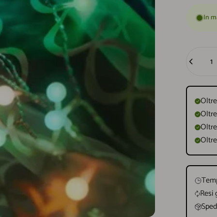
In m
Quantità
Oltre
Oltre
Oltre
Oltre
Temp
Resi 
Spedi