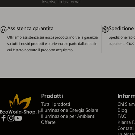
Inserisci la tua email
Assistenza garantita
Spedizione
Offriamo assistenza sui nostri prodotti, inoltre la garanzia
Spedizione rapi
su tutti i nostri prodotti è pluriennale e parte dalla data in
superiori a €109
cui è stato ricevuto il prodotto acquistato.
EcoWorld-Shop
Prodotti
Inform
Tutti i prodotti
Chi Sia
Illuminazione Energia Solare
Blog
Illuminazione per Ambienti
FAQ
Offerte
Klarna 
Facebook
Instagram
YouTube
Contatti
La Nostr