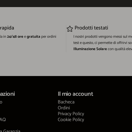
 rapida
Prodotti testati
da in
24/48 ore
e
gratuita
per ordini
I nostri prodotti vengono messi sul m
test e questo, ci permette di offrirvi so
Illuminazione Solare
con qualità elev
azioni
Il mio account
mo
Bacheca
Ordini
Privacy Policy
FAQ
Cookie Policy
a Garanzia