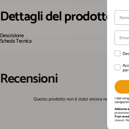
Dettagli
del
prodotto
Nome
Email
Descrizione
Scheda Tecnica
Desider
Des
Acconse
Acc
per
Recensioni
I dati ven
navigazion
Abbiamo a 
protezione 
Puoi reced
ricevuti. P