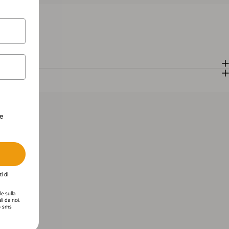
erte personalizzate.
te
i di
e sulla
i da noi.
 o sms