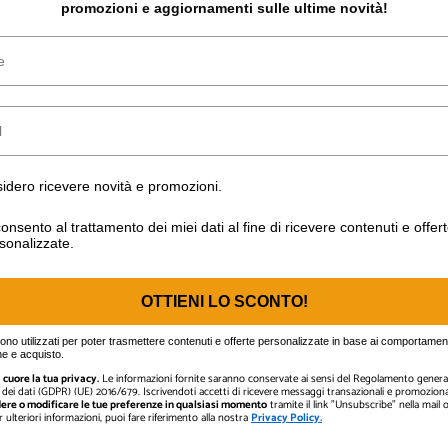
promozioni e aggiornamenti sulle ultime novità!
o ricevere novità e promozioni.
idero ricevere novità e promozioni.
nto al trattamento dei miei dati al fine di ricevere contenuti e off
onsento al trattamento dei miei dati al fine di ricevere contenuti e offer
sonalizzate.
OTTIENI LO SCONTO!
gono utilizzati per poter trasmettere contenuti e offerte personalizzate in base ai comportament
e e acquisto.
cuore la tua privacy.
Le informazioni fornite saranno conservate ai sensi del Regolamento general
dei dati (GDPR) (UE) 2016/679. Iscrivendoti accetti di ricevere messaggi transazionali e promozional
ere o modificare le tue preferenze in qualsiasi momento
tramite il link "Unsubscribe" nella mail
er ulteriori informazioni, puoi fare riferimento alla nostra
Privacy Policy.