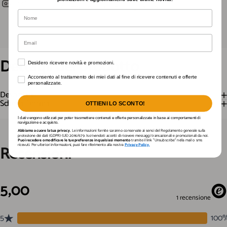
Accessori e componenti originali disponibili
Nome
Email
Dettagli
del
prodotto
Desidero ricevere novità e promozioni.
Desidero ricevere novità e promozioni.
Acconsento al trattamento dei miei dati al fine di ricevere contenuti e offerte personali
Acconsento al trattamento dei miei dati al fine di ricevere contenuti e offerte
personalizzate.
Descrizione
Scheda Tecnica
OTTIENI LO SCONTO!
I dati vengono utilizzati per poter trasmettere contenuti e offerte personalizzate in base ai comportamenti di
navigazione e acquisto.
Abbiamo a cuore la tua privacy.
Le informazioni fornite saranno conservate ai sensi del Regolamento generale sulla
protezione dei dati (GDPR) (UE) 2016/679. Iscrivendoti accetti di ricevere messaggi transazionali e promozionali da noi.
Puoi recedere o modificare le tue preferenze in qualsiasi momento
tramite il link "Unsubscribe" nella mail o sms
Recensioni
ricevuti. Per ulteriori informazioni, puoi fare riferimento alla nostra
Privacy Policy.