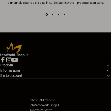
pluriennale e parte dalla data in cui è stato ricevuto il prodotto acquistato.
EcoWorld-Shop
Prodotti
Facebook
Instagram
YouTube
Informazioni
Il mio account
Viale A.Gramsci,10 01032 Caprarola (VT)
P.IVA 02105110569
info@ecoworld-shop.it
Tel 0761/646787