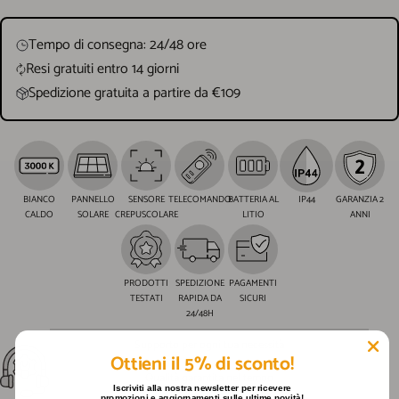
Tempo di consegna: 24/48 ore
Resi gratuiti entro 14 giorni
Spedizione gratuita a partire da €109
BIANCO
PANNELLO
SENSORE
TELECOMANDO
BATTERIA AL
IP44
GARANZIA 2
CALDO
SOLARE
CREPUSCOLARE
LITIO
ANNI
PRODOTTI
SPEDIZIONE
PAGAMENTI
TESTATI
RAPIDA DA
SICURI
24/48H
Supporto per ogni tua necessità
Ottieni il 5% di sconto!
Qualità garantita nel tempo
Iscriviti alla nostra newsletter per ricevere
promozioni e aggiornamenti sulle ultime novità!