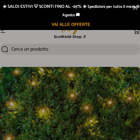
Vai direttamente ai contenuti
☀️ SALDI ESTIVI 💡 SCONTI FINO AL -65% ☀️
Spedizioni per tutto il mese di
Prodotti testati
Agosto 🚚
VAI ALLE OFFERTE
Navigazione del sito
Ca
Cerca un prodotto
Cerca