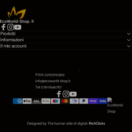
EcoWorld-Shop
Prodotti
Facebook
Instagram
YouTube
Informazioni
Il mio account
Viale A.Gramsci,10 01032 Caprarola (VT)
P.IVA 02105110569
info@ecoworld-shop.it
Tel 0761/646787
Facebook
Instagram
YouTube
Designed by The human side of digital:
RichClicks