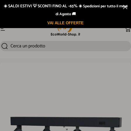
Vai direttamente ai contenuti
☀️ SALDI ESTIVI 💡 SCONTI FINO AL -65% ☀️
Spedizioni per tutto il mese
di Agosto 🚚
VAI ALLE OFFERTE
Navigazione del sito
Ca
Cerca un prodotto
Cerca