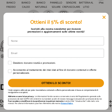
BIANCO
BIANCO
BIANCO
PANNELLO
SENSORE
BATTERIA AL
IP66
FREDDO
CALDO
NATURALE
SOLARE
CREPUSCOLARE
LITIO
Ottieni il 5% di sconto!
GARANZIA 2
PRODOTTI
SPEDIZIONE
PAGAMENTI
Iscriviti alla nostra newsletter per ricevere
ANNI
TESTATI
GRATIS
SICURI
promozioni e aggiornamenti sulle ultime novità!
Nome
Supporto per ogni tua necessità
Qualità garantita nel tempo
Email
Accessori e componenti originali disponibili
Desidero ricevere novità e promozioni.
Desidero ricevere novità e promozioni.
Acconsento al trattamento dei miei dati al fine di ricevere contenuti e offerte personaliz
Acconsento al trattamento dei miei dati al fine di ricevere contenuti e offerte
personalizzate.
Dettagli
del
prodotto
OTTIENI LO SCONTO!
I dati vengono utilizzati per poter trasmettere contenuti e offerte personalizzate in base ai comportamenti di
navigazione e acquisto.
Abbiamo a cuore la tua privacy.
Le informazioni fornite saranno conservate ai sensi del Regolamento generale sulla
protezione dei dati (GDPR) (UE) 2016/679. Iscrivendoti accetti di ricevere messaggi transazionali e promozionali da noi.
Descrizione
Puoi recedere o modificare le tue preferenze in qualsiasi momento
tramite il link "Unsubscribe" nella mail o sms
ricevuti. Per ulteriori informazioni, puoi fare riferimento alla nostra
Privacy Policy.
Scheda Tecnica