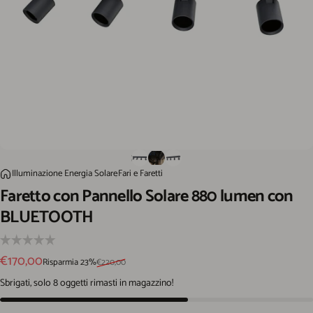
Faretto con Pannello Solare 880 lumen con BLUETOOTH
Illuminazione Energia Solare
Fari e Faretti
Home
Faretto
con
Pannello
Solare
880
lumen
con
BLUETOOTH
Prezzo scontato
Prezzo di listino
€170,00
Risparmia 23%
€220,00
Sbrigati, solo 8 oggetti rimasti in magazzino!