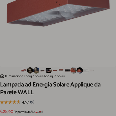
Lampada ad Energia Solare Applique da Parete WALL
Illuminazione Energia Solare
Applique Solari
Home
Lampada
ad
Energia
Solare
Applique
da
Parete
WALL
Prezzo scontato
Prezzo di listino
€28,90
Risparmia 46%
€54,00