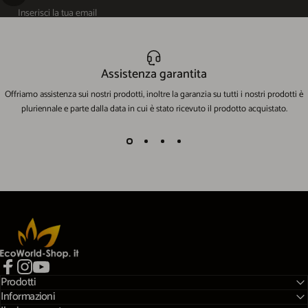
Inserisci la tua email
Assistenza garantita
Offriamo assistenza sui nostri prodotti, inoltre la garanzia su tutti i nostri prodotti è
pluriennale e parte dalla data in cui è stato ricevuto il prodotto acquistato.
EcoWorld-Shop
Prodotti
Facebook
Instagram
YouTube
Informazioni