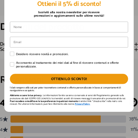
Ottieni il 5% di sconto!
Iscriviti alla nostra newsletter per ricevere
promozioni e aggiornamenti sulle ultime novità!
Dettagli
del
prodotto
Nome
Email
Descrizione
Scheda Tecnica
Desidero ricevere novità e promozioni.
Desidero ricevere novità e promozioni.
Acconsento al trattamento dei miei dati al fine di ricevere contenuti e offerte personaliz
Acconsento al trattamento dei miei dati al fine di ricevere contenuti e offerte
personalizzate.
Recensioni
OTTIENI LO SCONTO!
I dati vengono utilizzati per poter trasmettere contenuti e offerte personalizzate in base ai comportamenti di
navigazione e acquisto.
Abbiamo a cuore la tua privacy.
Le informazioni fornite saranno conservate ai sensi del Regolamento generale sulla
protezione dei dati (GDPR) (UE) 2016/679. Iscrivendoti accetti di ricevere messaggi transazionali e promozionali da noi.
Puoi recedere o modificare le tue preferenze in qualsiasi momento
tramite il link "Unsubscribe" nella mail o sms
ricevuti. Per ulteriori informazioni, puoi fare riferimento alla nostra
Privacy Policy.