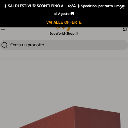
Vai direttamente ai contenuti
☀️ SALDI ESTIVI 💡 SCONTI FINO AL -65% ☀️
Spedizioni per tutto il mese
Prodotti testati
di Agosto 🚚
VAI ALLE OFFERTE
Navigazione del sito
Ca
Cerca un prodotto
Cerca