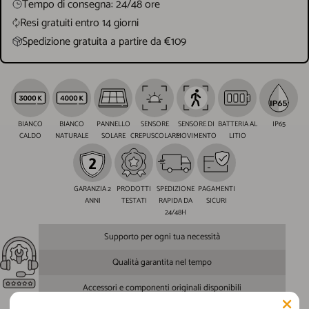
Tempo di consegna: 24/48 ore
Resi gratuiti entro 14 giorni
Spedizione gratuita a partire da €109
BIANCO
BIANCO
PANNELLO
SENSORE
SENSORE DI
BATTERIA AL
IP65
CALDO
NATURALE
SOLARE
CREPUSCOLARE
MOVIMENTO
LITIO
GARANZIA 2
PRODOTTI
SPEDIZIONE
PAGAMENTI
ANNI
TESTATI
RAPIDA DA
SICURI
24/48H
Supporto per ogni tua necessità
Qualità garantita nel tempo
Accessori e componenti originali disponibili