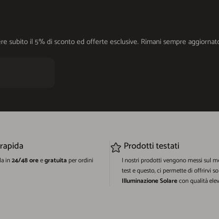
cevere subito il 5% di sconto ed offerte esclusive. Rimani sempre aggiorn
 rapida
Prodotti testati
da in
24/48 ore
e
gratuita
per ordini
I nostri prodotti vengono messi sul m
test e questo, ci permette di offrirvi so
Illuminazione Solare
con qualità elev