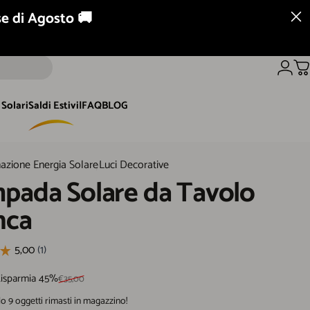
se di Agosto 🚚
Ordini telefonici
0761 646787
Acced
Ca
Solari
Saldi Estivi
|
FAQ
BLOG
olari
Saldi Estivi
FAQ
BLOG
olare da Tavolo Bianca
nazione Energia Solare
Luci Decorative
mpada
Solare
da
Tavolo
nca
 scontato
i listino
isparmia 45%
€35,00
olo 9 oggetti rimasti in magazzino!