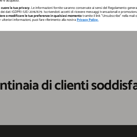
e e acquisto.
cuore la tua privacy.
Le informazioni fornite saranno conservate ai sensi del Regolamento general
dei dati (GDPR) (UE) 2016/679. Iscrivendoti accetti di ricevere messaggi transazionali e promozional
ere o modificare le tue preferenze in qualsiasi momento
tramite il link "Unsubscribe" nella mail
er ulteriori informazioni, puoi fare riferimento alla nostra
Privacy Policy.
ntinaia di clienti soddisfa