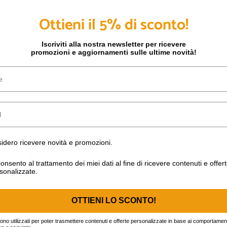
Ottieni il 5% di sconto!
Iscriviti alla nostra newsletter per ricevere
promozioni e aggiornamenti sulle ultime novità!
o ricevere novità e promozioni.
idero ricevere novità e promozioni.
nto al trattamento dei miei dati al fine di ricevere contenuti e off
onsento al trattamento dei miei dati al fine di ricevere contenuti e offer
sonalizzate.
OTTIENI LO SCONTO!
gono utilizzati per poter trasmettere contenuti e offerte personalizzate in base ai comportament