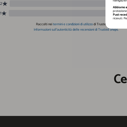
navigazion
Abbiamo a 
protezione 
Puoi reced
ricevuti. P
Ce