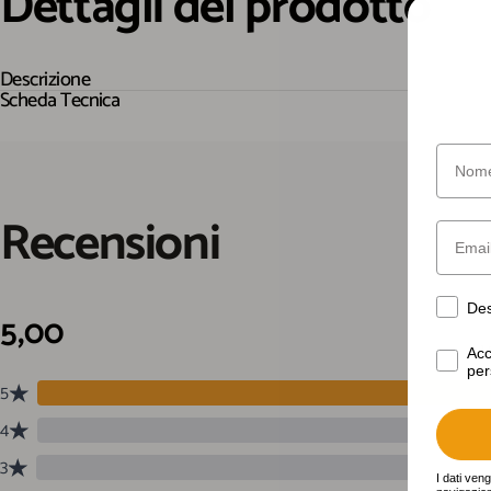
Dettagli
del
prodotto
Descrizione
Scheda Tecnica
Nome
Recensioni
Email
Desider
Des
Acconse
Acc
per
I dati ven