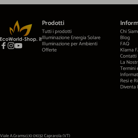
EcoWorld-Shop
Prodotti
Inform
Tutti i prodotti
Chi Sia
Illuminazione Energia Solare
Blog
Illuminazione per Ambienti
FAQ
Offerte
Klarna 
Facebook
Instagram
YouTube
Contatti
La Nostr
Termini 
Informat
Resi e R
Diventa 
Viale A.Gramsci,10 01032 Caprarola (VT)