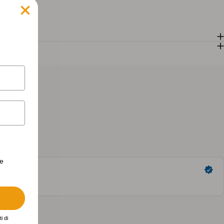
erte personalizzate.
te
i di