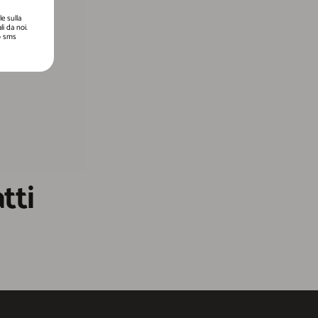
e sulla
i da noi.
 o sms
tti