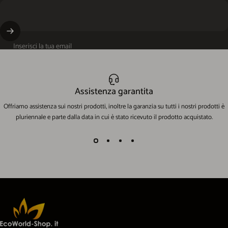
Inserisci la tua email
Assistenza garantita
Offriamo assistenza sui nostri prodotti, inoltre la garanzia su tutti i nostri prodotti è
pluriennale e parte dalla data in cui è stato ricevuto il prodotto acquistato.
EcoWorld-Shop