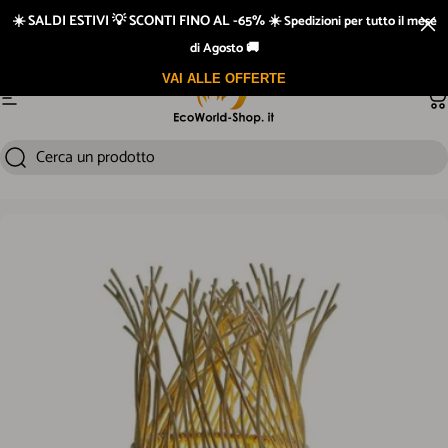
Vai direttamente ai contenuti
☀️ SALDI ESTIVI 💡 SCONTI FINO AL -65% ☀️
Spedizioni per tutto il mese
di Agosto 🚚
VAI ALLE OFFERTE
Navigazione del sito
Ca
Cerca un prodotto
Cerca