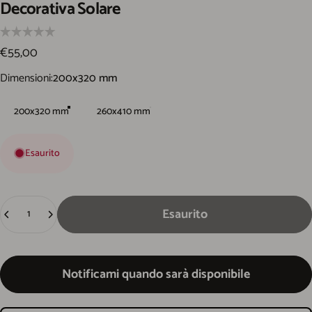
Decorativa
Solare
€55,00
Dimensioni
Dimensioni:
200x320 mm
200x320 mm
260x410 mm
Esaurito
Quantità
Esaurito
Notificami quando sarà disponibile