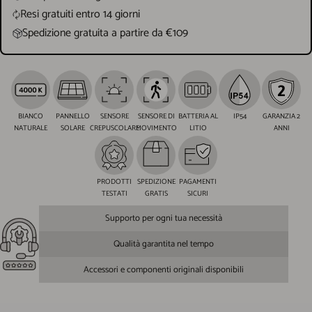
Resi gratuiti entro 14 giorni
Spedizione gratuita a partire da €109
BIANCO
PANNELLO
SENSORE
SENSORE DI
BATTERIA AL
IP54
GARANZIA 2
NATURALE
SOLARE
CREPUSCOLARE
MOVIMENTO
LITIO
ANNI
PRODOTTI
SPEDIZIONE
PAGAMENTI
TESTATI
GRATIS
SICURI
Supporto per ogni tua necessità
Qualità garantita nel tempo
Accessori e componenti originali disponibili