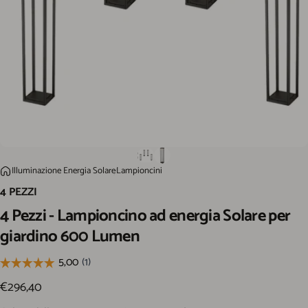
4 Pezzi - Lampioncino ad energia Solare per giardino 600 Lumen
Illuminazione Energia Solare
Lampioncini
Home
4 PEZZI
4
Pezzi
-
Lampioncino
ad
energia
Solare
per
giardino
600
Lumen
€296,40