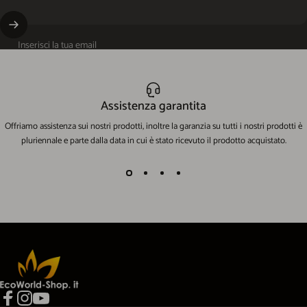
Inserisci la tua email
Assistenza garantita
Offriamo assistenza sui nostri prodotti, inoltre la garanzia su tutti i nostri prodotti è
pluriennale e parte dalla data in cui è stato ricevuto il prodotto acquistato.
EcoWorld-Shop