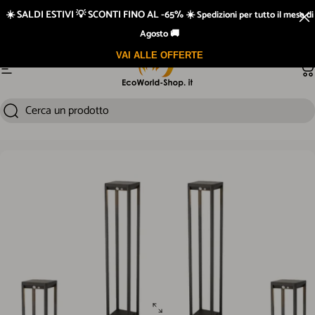
Vai direttamente ai contenuti
☀️ SALDI ESTIVI 💡 SCONTI FINO AL -65% ☀️
Spedizioni per tutto il mese di
Agosto 🚚
VAI ALLE OFFERTE
Navigazione del sito
Ca
Cerca un prodotto
Cerca