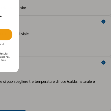
erte personalizzate.
te
i di
e sulla
i da noi.
 o sms