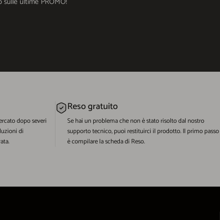
ato sulle ultime PROMO!
Reso gratuito
ercato dopo severi
Se hai un problema che non è stato risolto dal nostro
luzioni di
supporto tecnico, puoi restituirci il prodotto. Il primo passo
ata.
è compilare la scheda di Reso.