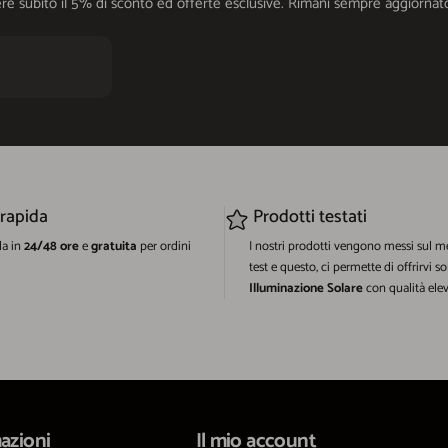
cevere subito il 5% di sconto ed offerte esclusive. Rimani sempre aggiorn
 rapida
Prodotti testati
da in
24/48 ore
e
gratuita
per ordini
I nostri prodotti vengono messi sul m
test e questo, ci permette di offrirvi so
Illuminazione Solare
con qualità elev
azioni
Il mio account