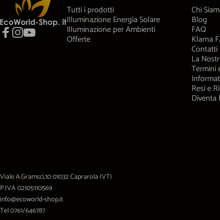
Tutti i prodotti
Chi Sia
Illuminazione Energia Solare
Blog
Illuminazione per Ambienti
FAQ
Offerte
Klarna 
Facebook
Instagram
YouTube
Contatti
La Nostr
Termini 
Informat
Resi e R
Diventa 
Viale A.Gramsci,10 01032 Caprarola (VT)
P.IVA 02105110569
info@ecoworld-shop.it
Tel 0761/646787