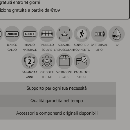
gratuiti entro 14 giorni
zione gratuita a partire da €109
BIANCO
BIANCO
PANNELLO
SENSORE
SENSORE DI
BATTERIA AL
IP65
O
CALDO
NATURALE
SOLARE
CREPUSCOLARE
MOVIMENTO
LITIO
GARANZIA 2
PRODOTTI
SPEDIZIONE
PAGAMENTI
ANNI
TESTATI
GRATIS
SICURI
Supporto per ogni tua necessità
Qualità garantita nel tempo
Accessori e componenti originali disponibili