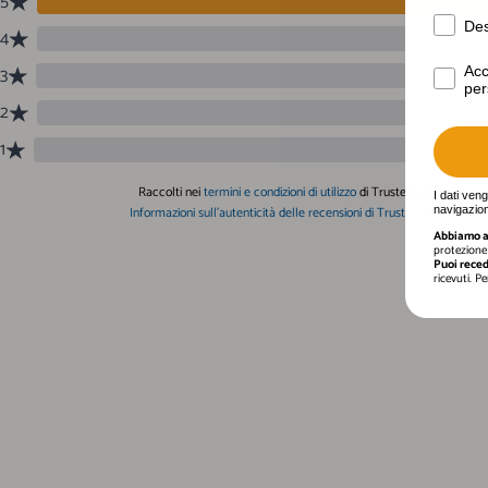
Desider
Des
Acconse
Acc
per
I dati ven
navigazion
Abbiamo a 
protezione 
Puoi reced
ricevuti. P