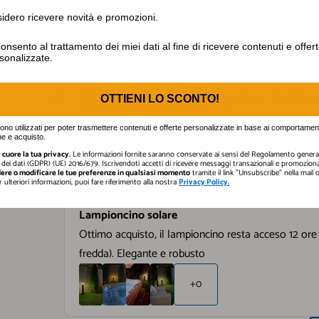
o ricevere novità e promozioni.
idero ricevere novità e promozioni.
nto al trattamento dei miei dati al fine di ricevere contenuti e off
onsento al trattamento dei miei dati al fine di ricevere contenuti e offer
sonalizzate.
OTTIENI LO SCONTO!
gono utilizzati per poter trasmettere contenuti e offerte personalizzate in base ai comportament
e e acquisto.
cuore la tua privacy.
Le informazioni fornite saranno conservate ai sensi del Regolamento general
dei dati (GDPR) (UE) 2016/679. Iscrivendoti accetti di ricevere messaggi transazionali e promozional
ere o modificare le tue preferenze in qualsiasi momento
tramite il link "Unsubscribe" nella mail
er ulteriori informazioni, puoi fare riferimento alla nostra
Privacy Policy.