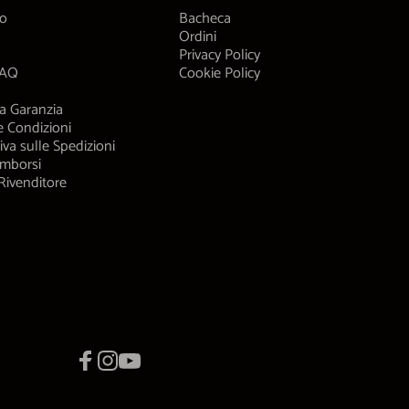
mo
Bacheca
Ordini
Privacy Policy
FAQ
Cookie Policy
a Garanzia
e Condizioni
iva sulle Spedizioni
imborsi
Rivenditore
Facebook
Instagram
YouTube