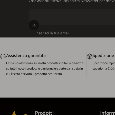
Cosa aspetti?! Iscriviti alla nostra Newsletter per ri
Inserisci la tua email
Assistenza garantita
Spedizione
Offriamo assistenza sui nostri prodotti, inoltre la garanzia
Spedizione rapi
su tutti i nostri prodotti è pluriennale e parte dalla data in
superiori a €109
cui è stato ricevuto il prodotto acquistato.
EcoWorld-Shop
Prodotti
Inform