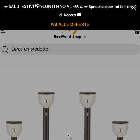
Vai direttamente ai contenuti
☀️ SALDI ESTIVI 💡 SCONTI FINO AL -65% ☀️
Spedizioni per tutto il mese
Prodotti testati
di Agosto 🚚
VAI ALLE OFFERTE
Navigazione del sito
Ca
Cerca un prodotto
Cerca