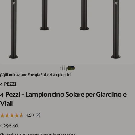
4 Pezzi - Lampioncino Solare per Giardino e Viali
Illuminazione Energia Solare
Lampioncini
Home
4 PEZZI
4
Pezzi
-
Lampioncino
Solare
per
Giardino
e
Viali
€296,40