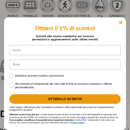
BIANCO
PANNELLO
SENSORE
SENSORE DI
BATTERIA AL
IP54
GARANZIA 2
NATURALE
SOLARE
CREPUSCOLARE
MOVIMENTO
LITIO
ANNI
Ottieni il 5% di sconto!
Iscriviti alla nostra newsletter per ricevere
promozioni e aggiornamenti sulle ultime novità!
PRODOTTI
SPEDIZIONE
PAGAMENTI
Nome
TESTATI
GRATIS
SICURI
Supporto per ogni tua necessità
Email
Qualità garantita nel tempo
Desidero ricevere novità e promozioni.
Desidero ricevere novità e promozioni.
Accessori e componenti originali disponibili
Acconsento al trattamento dei miei dati al fine di ricevere contenuti e offerte personaliz
Acconsento al trattamento dei miei dati al fine di ricevere contenuti e offerte
personalizzate.
OTTIENI LO SCONTO!
I dati vengono utilizzati per poter trasmettere contenuti e offerte personalizzate in base ai comportamenti di
Dettagli
del
prodotto
navigazione e acquisto.
Abbiamo a cuore la tua privacy.
Le informazioni fornite saranno conservate ai sensi del Regolamento generale sulla
protezione dei dati (GDPR) (UE) 2016/679. Iscrivendoti accetti di ricevere messaggi transazionali e promozionali da noi.
Puoi recedere o modificare le tue preferenze in qualsiasi momento
tramite il link "Unsubscribe" nella mail o sms
ricevuti. Per ulteriori informazioni, puoi fare riferimento alla nostra
Privacy Policy.