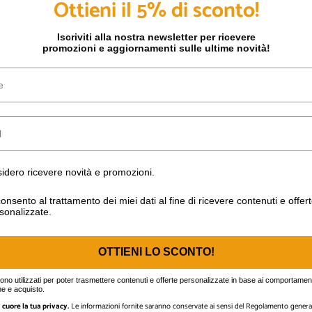
Ottieni il 5% di sconto!
Iscriviti alla nostra newsletter per ricevere
promozioni e aggiornamenti sulle ultime novità!
o ricevere novità e promozioni.
idero ricevere novità e promozioni.
nto al trattamento dei miei dati al fine di ricevere contenuti e off
onsento al trattamento dei miei dati al fine di ricevere contenuti e offer
sonalizzate.
OTTIENI LO SCONTO!
gono utilizzati per poter trasmettere contenuti e offerte personalizzate in base ai comportament
e e acquisto.
cuore la tua privacy.
Le informazioni fornite saranno conservate ai sensi del Regolamento general