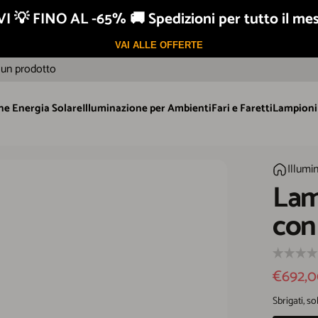
I 💡 FINO AL -65% 🚚 Spedizioni per tutto il me
Prodotti testati
VAI ALLE OFFERTE
un prodotto
ne Energia Solare
Illuminazione per Ambienti
Fari e Faretti
Lampioni 
ione Energia Solare
Illuminazione per Ambienti
Fari e Faretti
Lampioni S
Lampione 
Illumi
Home
Lam
con
Prezzo
Prezzo d
€692,
Sbrigati, s