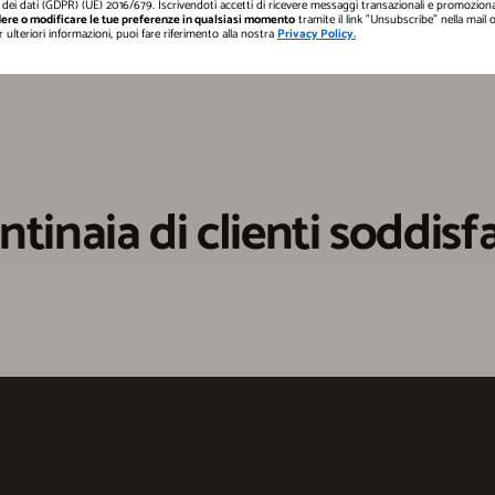
dei dati (GDPR) (UE) 2016/679. Iscrivendoti accetti di ricevere messaggi transazionali e promozional
ere o modificare le tue preferenze in qualsiasi momento
tramite il link "Unsubscribe" nella mail
er ulteriori informazioni, puoi fare riferimento alla nostra
Privacy Policy.
ntinaia di clienti soddisfa