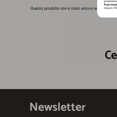
protezione 
Puoi reced
ricevuti. P
Ce
Newsletter