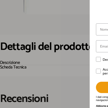
Nome
Dettagli
del
prodotto
Email
Desider
Des
Descrizione
Scheda Tecnica
Acconse
Acc
per
Recensioni
I dati ven
navigazion
Abbiamo a 