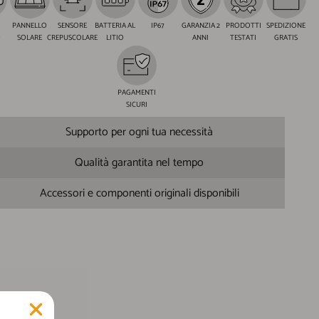
PANNELLO
SENSORE
BATTERIA AL
IP67
GARANZIA 2
PRODOTTI
SPEDIZIONE
O
SOLARE
CREPUSCOLARE
LITIO
ANNI
TESTATI
GRATIS
PAGAMENTI
SICURI
Supporto per ogni tua necessità
Qualità garantita nel tempo
Accessori e componenti originali disponibili