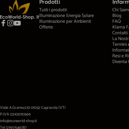
EcoWorld-Shop
Prodotti
Inform
Tutti i prodotti
Chi Sia
Illuminazione Energia Solare
Blog
Illuminazione per Ambienti
FAQ
Offerte
Klarna 
Facebook
Instagram
YouTube
Contatti
La Nostr
Termini 
Informat
Resi e R
Diventa 
Viale A.Gramsci,10 01032 Caprarola (VT)
P.IVA 02105110569
info@ecoworld-shop.it
Tel 0761/646787