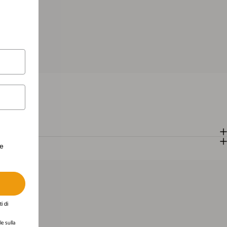
erte personalizzate.
te
i di
e sulla