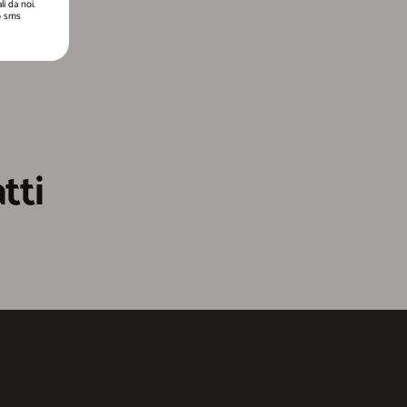
i da noi.
 o sms
tti