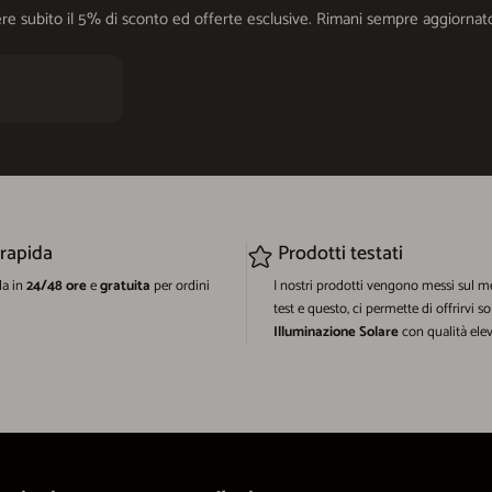
cevere subito il 5% di sconto ed offerte esclusive. Rimani sempre aggiorn
 rapida
Prodotti testati
da in
24/48 ore
e
gratuita
per ordini
I nostri prodotti vengono messi sul m
test e questo, ci permette di offrirvi so
Illuminazione Solare
con qualità elev