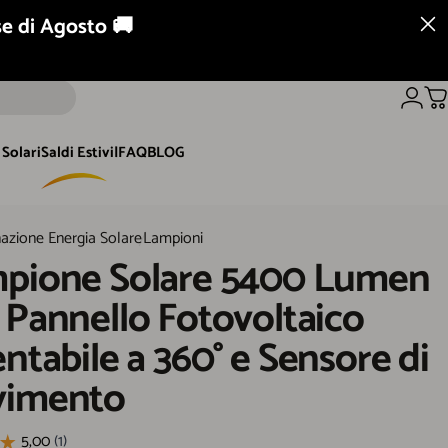
se di Agosto 🚚
Ordini telefonici
0761 646787
Acced
Ca
Solari
Saldi Estivi
|
FAQ
BLOG
olari
Saldi Estivi
FAQ
BLOG
Solare 5400 Lumen con Pannello Fotovoltaico Orientabile a 360° e
nazione Energia Solare
Lampioni
pione
Solare
5400
Lumen
Pannello
Fotovoltaico
entabile
a
360°
e
Sensore
di
imento