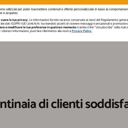
gono utilizzati per poter trasmettere contenuti e offerte personalizzate in base ai comportament
e e acquisto.
cuore la tua privacy.
Le informazioni fornite saranno conservate ai sensi del Regolamento general
dei dati (GDPR) (UE) 2016/679. Iscrivendoti accetti di ricevere messaggi transazionali e promozional
ere o modificare le tue preferenze in qualsiasi momento
tramite il link "Unsubscribe" nella mail
er ulteriori informazioni, puoi fare riferimento alla nostra
Privacy Policy.
ntinaia di clienti soddisfa