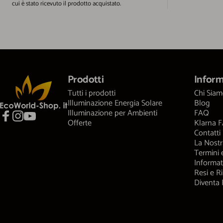
cui è stato ricevuto il prodotto acquistato.
EcoWorld-Shop
Prodotti
Inform
Tutti i prodotti
Chi Sia
Illuminazione Energia Solare
Blog
Illuminazione per Ambienti
FAQ
Offerte
Klarna 
Facebook
Instagram
YouTube
Contatti
La Nostr
Termini 
Informat
Resi e R
Diventa 