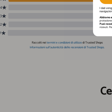
I dati ven
navigazion
Abbiamo a 
protezione 
Puoi reced
ricevuti. P
Ce