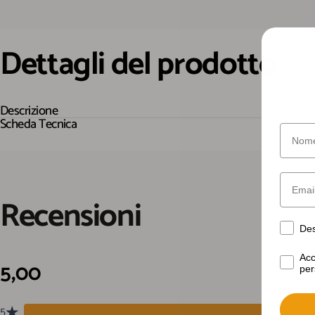
Dettagli
del
prodotto
Descrizione
Scheda Tecnica
Nome
Email
Recensioni
Desider
Des
Acconse
Acc
per