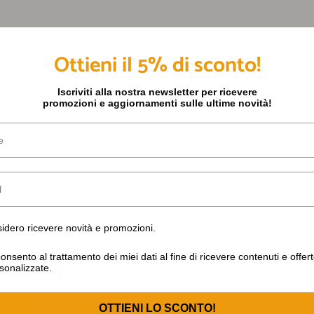
Ottieni il 5% di sconto!
Iscriviti alla nostra newsletter per ricevere
promozioni e aggiornamenti sulle ultime novità!
o ricevere novità e promozioni.
idero ricevere novità e promozioni.
nto al trattamento dei miei dati al fine di ricevere contenuti e off
onsento al trattamento dei miei dati al fine di ricevere contenuti e offer
sonalizzate.
OTTIENI LO SCONTO!