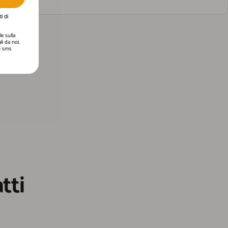
i di
e sulla
i da noi.
 o sms
tti