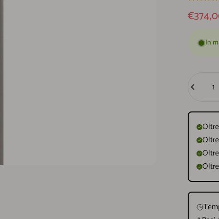
Prezzo
Prezzo d
€374,
In m
Quantità
Oltre
Oltre
Oltre
Oltre
Temp