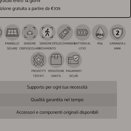
gratuiti entro 14 giorni
zione gratuita a partire da €109
PANNELLO
SENSORE
SENSORE DI
TELECOMANDO
BATTERIA AL
IP65
GARANZIA 2
O
SOLARE
CREPUSCOLARE
MOVIMENTO
LITIO
ANNI
PRODOTTI
SPEDIZIONE
PAGAMENTI
TESTATI
GRATIS
SICURI
Supporto per ogni tua necessità
Qualità garantita nel tempo
Accessori e componenti originali disponibili