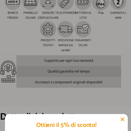
BIANCO
PANNELLO
SENSORE
TELECOMANDO
BATTERIA AL
IP44
GARANZIA 2
FREDDO
SOLARE
CREPUSCOLARE
LITIO
ANNI
PRODOTTI
SPEDIZIONE
PAGAMENTI
TESTATI
RAPIDA DA
SICURI
24/48H
Supporto per ogni tua necessità
Qualità garantita nel tempo
Accessori e componenti originali disponibili
Dettagli
del
prodotto
Ottieni il 5% di sconto!