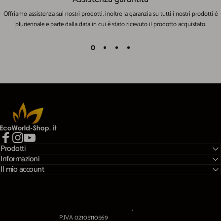
Offriamo assistenza sui nostri prodotti, inoltre la garanzia su tutti i nostri prodotti è
pluriennale e parte dalla data in cui è stato ricevuto il prodotto acquistato.
EcoWorld-Shop
Prodotti
Facebook
Instagram
YouTube
Informazioni
Il mio account
Viale A.Gramsci,10 01032 Caprarola (VT)
P.IVA 02105110569