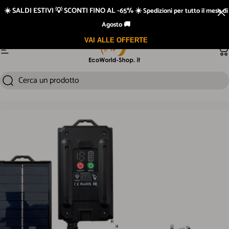
Vai direttamente ai contenuti
☀️ SALDI ESTIVI 💡 SCONTI FINO AL -65% ☀️
Spedizioni per tutto il mese di
Agosto 🚚
VAI ALLE OFFERTE
Navigazione del sito
Ca
Cerca un prodotto
Cerca