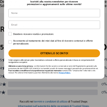
Descrizione
Iscriviti alla nostra newsletter per ricevere
Scheda Tecnica
promozioni e aggiornamenti sulle ultime novità!
Nome
Email
Recensioni
Desidero ricevere novità e promozioni.
Desidero ricevere novità e promozioni.
Acconsento al trattamento dei miei dati al fine di ricevere contenuti e offerte personali
Acconsento al trattamento dei miei dati al fine di ricevere contenuti e offerte
personalizzate.
OTTIENI LO SCONTO!
I dati vengono utilizzati per poter trasmettere contenuti e offerte personalizzate in base ai comportamenti di
navigazione e acquisto.
Abbiamo a cuore la tua privacy.
Le informazioni fornite saranno conservate ai sensi del Regolamento generale sulla
protezione dei dati (GDPR) (UE) 2016/679. Iscrivendoti accetti di ricevere messaggi transazionali e promozionali da noi.
Puoi recedere o modificare le tue preferenze in qualsiasi momento
tramite il link "Unsubscribe" nella mail o sms
ricevuti. Per ulteriori informazioni, puoi fare riferimento alla nostra
Privacy Policy.