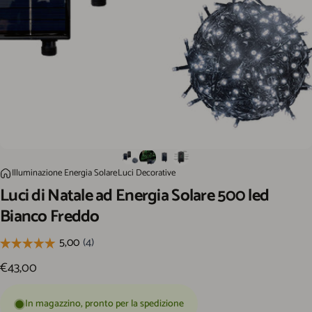
Luci di Natale ad Energia Solare 500 led Bianco Freddo
Illuminazione Energia Solare
Luci Decorative
Home
Luci
di
Natale
ad
Energia
Solare
500
led
Bianco
Freddo
€43,00
In magazzino, pronto per la spedizione