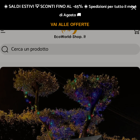
Vai direttamente ai contenuti
☀️ SALDI ESTIVI 💡 SCONTI FINO AL -65% ☀️
Spedizioni per tutto il mese
di Agosto 🚚
VAI ALLE OFFERTE
Navigazione del sito
Ca
Cerca un prodotto
Cerca