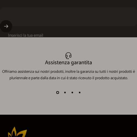
Inserisci la tua email
Assistenza garantita
Offriamo assistenza sui nostri prodotti, inoltre la garanzia su tutti i nostri prodotti è
pluriennale e parte dalla data in cui è stato ricevuto il prodotto acquistato.
EcoWorld-Shop