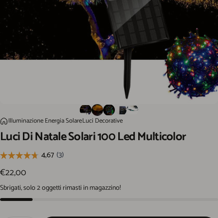
Luci Di Natale Solari 100 Led Multicolor
Illuminazione Energia Solare
Luci Decorative
Home
Luci
Di
Natale
Solari
100
Led
Multicolor
€22,00
Sbrigati, solo 2 oggetti rimasti in magazzino!