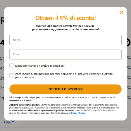
Ottieni il 5% di sconto!
Recensioni
Iscriviti alla nostra newsletter per ricevere
promozioni e aggiornamenti sulle ultime novità!
Nome
Email
Desidero ricevere novità e promozioni.
Desidero ricevere novità e promozioni.
Acconsento al trattamento dei miei dati al fine di ricevere contenuti e offerte personaliz
Acconsento al trattamento dei miei dati al fine di ricevere contenuti e offerte
personalizzate.
OTTIENI LO SCONTO!
I dati vengono utilizzati per poter trasmettere contenuti e offerte personalizzate in base ai comportamenti di
navigazione e acquisto.
Abbiamo a cuore la tua privacy.
Le informazioni fornite saranno conservate ai sensi del Regolamento generale sulla
protezione dei dati (GDPR) (UE) 2016/679. Iscrivendoti accetti di ricevere messaggi transazionali e promozionali da noi.
Puoi recedere o modificare le tue preferenze in qualsiasi momento
tramite il link "Unsubscribe" nella mail o sms
ricevuti. Per ulteriori informazioni, puoi fare riferimento alla nostra
Privacy Policy.