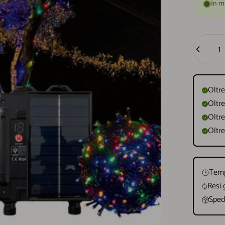
In m
Quantità
Oltre
Oltre
Oltre
Oltre
Temp
Resi 
Spedi