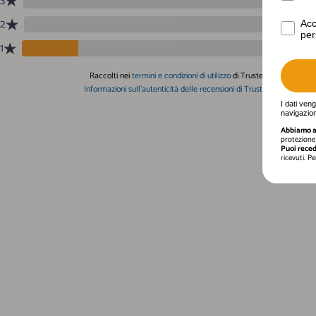
Acconse
Acc
per
I dati ven
navigazion
Abbiamo a 
protezione 
Puoi reced
ricevuti. P