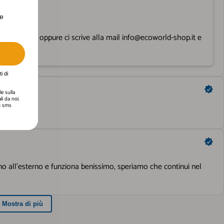
erte personalizzate.
te
i di
e sulla
i da noi.
 o sms