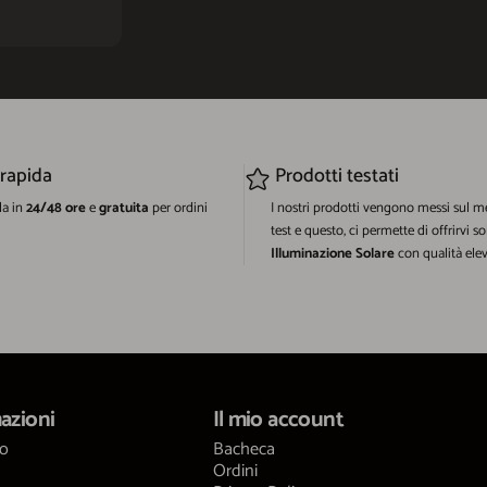
 rapida
Prodotti testati
da in
24/48 ore
e
gratuita
per ordini
I nostri prodotti vengono messi sul m
test e questo, ci permette di offrirvi so
Illuminazione Solare
con qualità elev
azioni
Il mio account
mo
Bacheca
Ordini