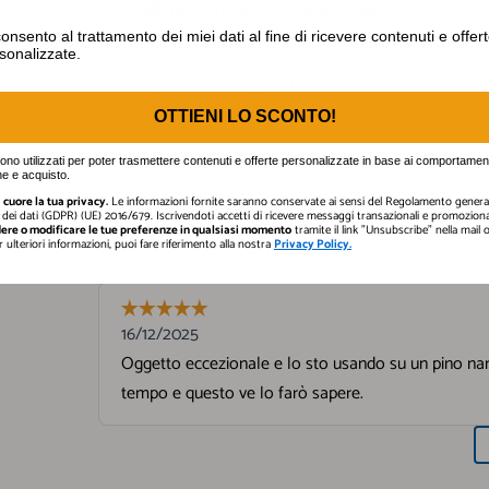
nto al trattamento dei miei dati al fine di ricevere contenuti e off
onsento al trattamento dei miei dati al fine di ricevere contenuti e offer
sonalizzate.
OTTIENI LO SCONTO!
gono utilizzati per poter trasmettere contenuti e offerte personalizzate in base ai comportament
e e acquisto.
cuore la tua privacy.
Le informazioni fornite saranno conservate ai sensi del Regolamento general
dei dati (GDPR) (UE) 2016/679. Iscrivendoti accetti di ricevere messaggi transazionali e promozional
ere o modificare le tue preferenze in qualsiasi momento
tramite il link "Unsubscribe" nella mail
er ulteriori informazioni, puoi fare riferimento alla nostra
Privacy Policy.