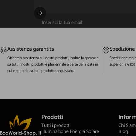
Inserisci la tua email
Assistenza garantita
Spedizione
Offriamo assistenza sui nostri prodotti, inoltre la garanzia
Spedizione rapi
su tutti i nostri prodotti è pluriennale e parte dalla data in
superiori a €109
cui è stato ricevuto il prodotto acquistato.
EcoWorld-Shop
Prodotti
Inform
Tutti i prodotti
Chi Sia
Illuminazione Energia Solare
Blog