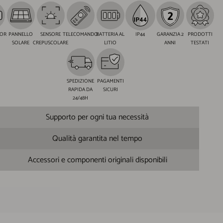
LOR
PANNELLO
SENSORE
TELECOMANDO
BATTERIA AL
IP44
GARANZIA 2
PRODOTTI
SOLARE
CREPUSCOLARE
LITIO
ANNI
TESTATI
SPEDIZIONE
PAGAMENTI
RAPIDA DA
SICURI
24/48H
Supporto per ogni tua necessità
Qualità garantita nel tempo
Accessori e componenti originali disponibili