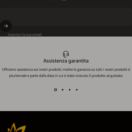
Inserisci la tua email
Assistenza garantita
Offriamo assistenza sui nostri prodotti, inoltre la garanzia su tutti i nostri prodotti è
pluriennale e parte dalla data in cui è stato ricevuto il prodotto acquistato.
EcoWorld-Shop