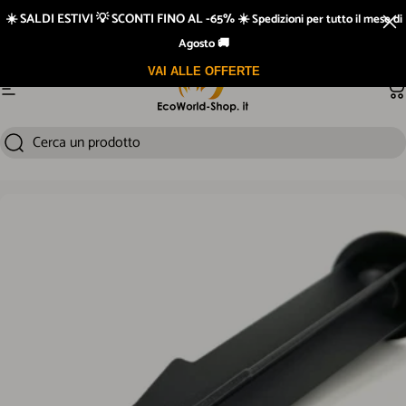
Vai direttamente ai contenuti
☀️ SALDI ESTIVI 💡 SCONTI FINO AL -65% ☀️
Spedizioni per tutto il mese di
Agosto 🚚
VAI ALLE OFFERTE
Navigazione del sito
Ca
Cerca un prodotto
Cerca