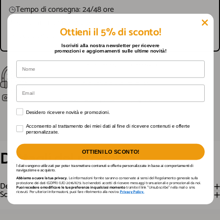
Tempo di consegna: 24/48 ore
Resi gratuiti entro 14 giorni
Ottieni il 5% di sconto!
Spedizione gratuita a partire da €109
Iscriviti alla nostra newsletter per ricevere
promozioni e aggiornamenti sulle ultime novità!
Supporto per ogni tua necessità
Nome
Qualità garantita nel tempo
Email
Accessori e componenti originali disponibili
Desidero ricevere novità e promozioni.
Desidero ricevere novità e promozioni.
Acconsento al trattamento dei miei dati al fine di ricevere contenuti e offerte personali
Acconsento al trattamento dei miei dati al fine di ricevere contenuti e offerte
personalizzate.
Dettagli
del
prodotto
OTTIENI LO SCONTO!
I dati vengono utilizzati per poter trasmettere contenuti e offerte personalizzate in base ai comportamenti di
navigazione e acquisto.
Abbiamo a cuore la tua privacy.
Le informazioni fornite saranno conservate ai sensi del Regolamento generale sulla
protezione dei dati (GDPR) (UE) 2016/679. Iscrivendoti accetti di ricevere messaggi transazionali e promozionali da noi.
Descrizione
Puoi recedere o modificare le tue preferenze in qualsiasi momento
tramite il link "Unsubscribe" nella mail o sms
Scheda Tecnica
ricevuti. Per ulteriori informazioni, puoi fare riferimento alla nostra
Privacy Policy.