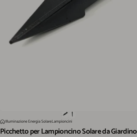
Picchetto per Lampioncino Solare da Giardino "LMS-088"
Illuminazione Energia Solare
Lampioncini
Home
Picchetto
per
Lampioncino
Solare
da
Giardino