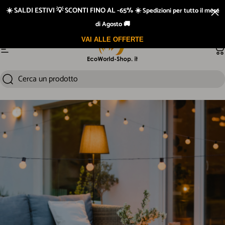
Vai direttamente ai contenuti
☀️ SALDI ESTIVI 💡 SCONTI FINO AL -65% ☀️
Spedizioni per tutto il mese
di Agosto 🚚
VAI ALLE OFFERTE
Navigazione del sito
Ca
Cerca un prodotto
Cerca