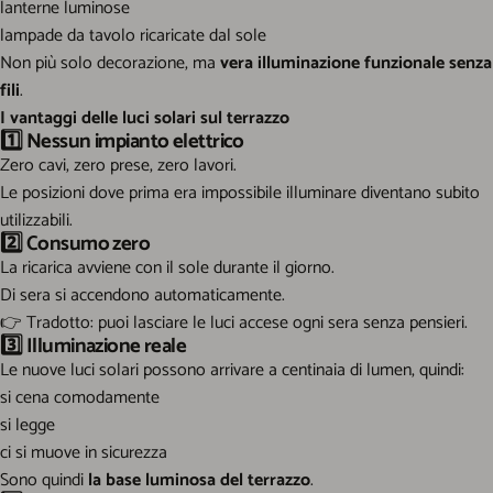
lanterne luminose
lampade da tavolo ricaricate dal sole
Non più solo decorazione, ma
vera illuminazione funzionale senza
fili
.
I vantaggi delle luci solari sul terrazzo
1️⃣
Nessun impianto elettrico
Zero cavi, zero prese, zero lavori.
Le posizioni dove prima era impossibile illuminare diventano subito
utilizzabili.
2️⃣
Consumo zero
La ricarica avviene con il sole durante il giorno.
Di sera si accendono automaticamente.
👉
Tradotto: puoi lasciare le luci accese ogni sera senza pensieri.
3️⃣
Illuminazione reale
Le nuove luci solari possono arrivare a centinaia di lumen, quindi:
si cena comodamente
si legge
ci si muove in sicurezza
Sono quindi
la base luminosa del terrazzo
.