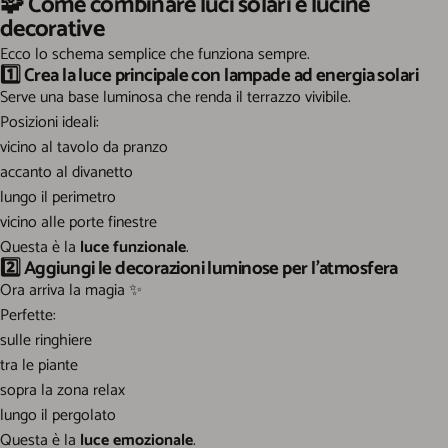
🧩 Come combinare luci solari e lucine
decorative
Ecco lo schema semplice che funziona sempre.
1️⃣
Crea la luce principale con lampade ad energia solari
Serve una base luminosa che renda il terrazzo vivibile.
Posizioni ideali:
vicino al tavolo da pranzo
accanto al divanetto
lungo il perimetro
vicino alle porte finestre
Questa è la
luce funzionale
.
2️⃣
Aggiungi le decorazioni luminose per l’atmosfera
Ora arriva la magia
✨
Perfette:
sulle ringhiere
tra le piante
sopra la zona relax
lungo il pergolato
Questa è la
luce emozionale
.