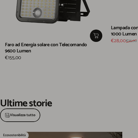
Lampada con 
1000 Lumen
Prezzo scont
Prezzo di list
€28,00
€35,00
Faro ad Energia solare con Telecomando
9600 Lumen
€155,00
Ultime
storie
Visualizza tutto
Ecosostenibilità