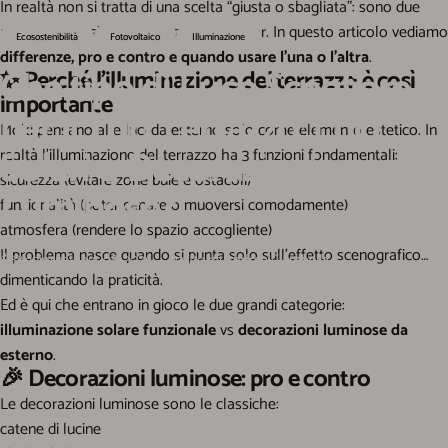
In realtà non si tratta di una scelta “giusta o sbagliata”: sono due
approcci diversi all’illuminazione outdoor. In questo articolo vediamo
Ecosostenibilità
Fotovoltaico
Illuminazione
differenze, pro e contro e quando usare l’una o l’altra
.
Che
tipo
di
Luce
Scegliere
✨ Perché l’illuminazione del terrazzo è così
importante
per
il
Tuo
Terrazzo:
Luci
Molti pensano alle luci da esterno solo come elemento estetico. In
Solari
o
Decorazioni
realtà l’illuminazione del terrazzo ha 3 funzioni fondamentali:
sicurezza (evitare zone buie e ostacoli)
Luminose?
funzionalità (poter cenare o muoversi comodamente)
atmosfera (rendere lo spazio accogliente)
Il problema nasce quando si punta solo sull’effetto scenografico…
Aggiornato
apr 08, 2026
scritto da
Andrea Ciambella
dimenticando la praticità.
Ed è qui che entrano in gioco le due grandi categorie:
illuminazione solare funzionale
vs
decorazioni luminose da
esterno
.
🎉 Decorazioni luminose: pro e contro
Le decorazioni luminose sono le classiche:
catene di lucine