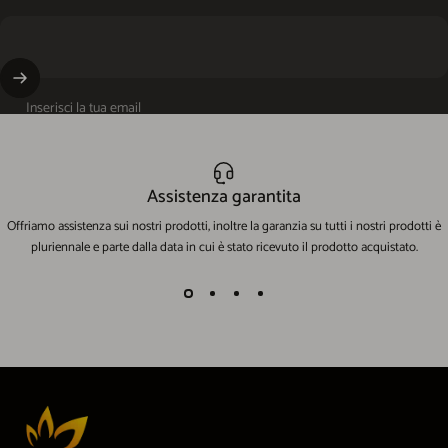
Inserisci la tua email
Assistenza garantita
Offriamo assistenza sui nostri prodotti, inoltre la garanzia su tutti i nostri prodotti è
pluriennale e parte dalla data in cui è stato ricevuto il prodotto acquistato.
EcoWorld-Shop