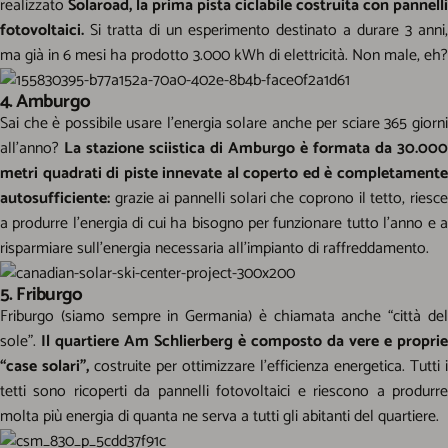
realizzato
Solaroad, la prima pista ciclabile costruita con panne
lli
fotovoltaici.
Si tratta di un esperimento destinato a durare 3 anni,
ma già in 6 mesi ha prodotto 3.000 kWh di elettricità. Non male, eh?
4. Amburgo
Sai che è possibile usare l’energia solare anche per sciare 365 giorni
all’anno?
La stazione sciistica di Amburgo è formata da 30.000
metri quadrati di piste innevate al coperto ed è completamente
autosufficiente:
grazie ai pannelli solari che coprono il tetto, riesce
a produrre l’energia di cui ha bisogno per funzionare tutto l’anno e a
risparmiare sull’energia necessaria all’impianto di raffreddamento.
5. Friburgo
Friburgo (siamo sempre in Germania) è chiamata anche “città del
sole”.
Il quartiere Am Schlierberg è composto da vere e proprie
“case solari”,
costruite per ottimizzare l’efficienza energetica. Tutti i
tetti sono ricoperti da pannelli fotovoltaici e riescono a produrre
molta più energia di quanta ne serva a tutti gli abitanti del quartiere.