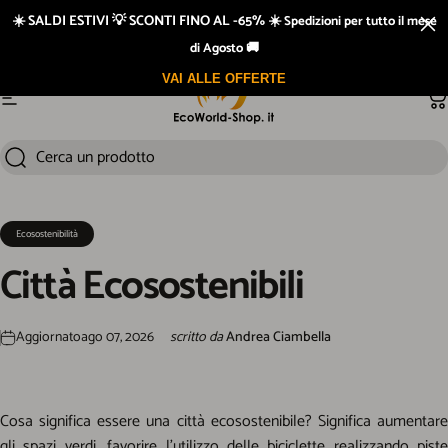
Vai direttamente ai contenuti
☀️ SALDI ESTIVI 💡 SCONTI FINO AL -65% ☀️
Spedizioni per tutto il mese
di Agosto 🚚
VAI ALLE OFFERTE
Navigazione del sito
Ca
Cerca un prodotto
Cerca
Ecosostenibilità
Città
Ecosostenibili
Aggiornato
ago 07, 2026
scritto da
Andrea Ciambella
Cosa significa essere una città ecosostenibile? Significa aumentare
gli spazi verdi, favorire l’utilizzo delle biciclette realizzando piste