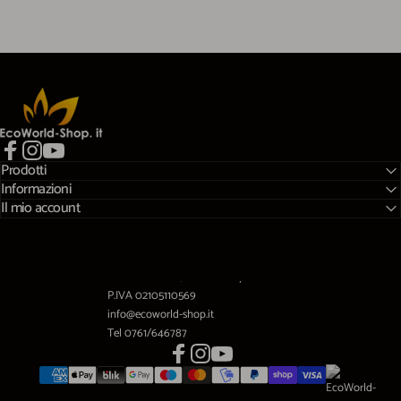
EcoWorld-Shop
Prodotti
Facebook
Instagram
YouTube
Informazioni
Il mio account
Viale A.Gramsci,10 01032 Caprarola (VT)
P.IVA 02105110569
info@ecoworld-shop.it
Tel 0761/646787
Facebook
Instagram
YouTube