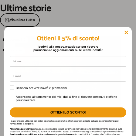
Ultime
storie
Visualizza tutto
Ottieni il 5% di sconto!
Ecosostenibilità
Iscriviti alla nostra newsletter per ricevere
Illuminazione
promozioni e aggiornamenti sulle ultime novità!
Nome
Email
Desidero ricevere novità e promozioni.
Desidero ricevere novità e promozioni.
Acconsento al trattamento dei miei dati al fine di ricevere contenuti e offerte personaliz
Acconsento al trattamento dei miei dati al fine di ricevere contenuti e offerte
personalizzate.
OTTIENI LO SCONTO!
I dati vengono utilizzati per poter trasmettere contenuti e offerte personalizzate in base ai comportamenti di
navigazione e acquisto.
Abbiamo a cuore la tua privacy.
Le informazioni fornite saranno conservate ai sensi del Regolamento generale sulla
protezione dei dati (GDPR) (UE) 2016/679. Iscrivendoti accetti di ricevere messaggi transazionali e promozionali da noi.
Puoi recedere o modificare le tue preferenze in qualsiasi momento
tramite il link "Unsubscribe" nella mail o sms