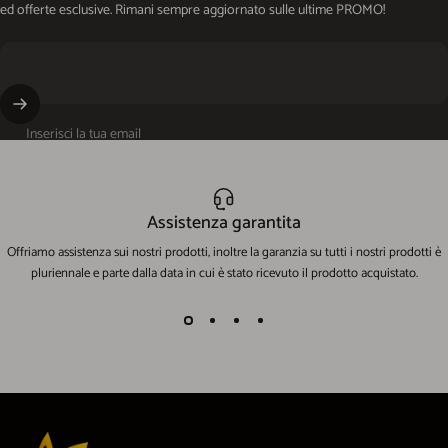
ed offerte esclusive. Rimani sempre aggiornato sulle ultime PROMO!
Inserisci la tua email
Assistenza garantita
Offriamo assistenza sui nostri prodotti, inoltre la garanzia su tutti i nostri prodotti è
pluriennale e parte dalla data in cui è stato ricevuto il prodotto acquistato.
EcoWorld-Shop