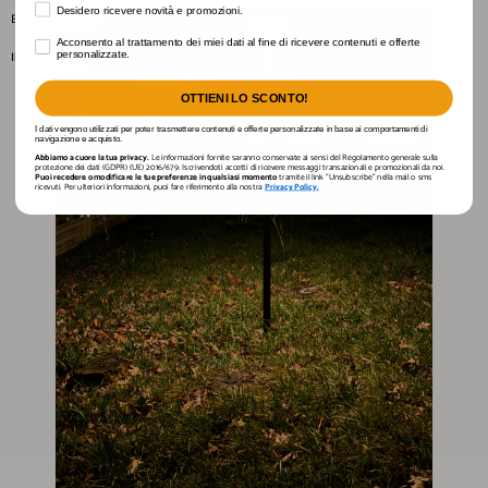
Desidero ricevere novità e promozioni.
Desidero ricevere novità e promozioni.
Ecosostenibilità
Acconsento al trattamento dei miei dati al fine di ricevere contenuti e offerte personaliz
Acconsento al trattamento dei miei dati al fine di ricevere contenuti e offerte
personalizzate.
Illuminazione
OTTIENI LO SCONTO!
I dati vengono utilizzati per poter trasmettere contenuti e offerte personalizzate in base ai comportamenti di
navigazione e acquisto.
Abbiamo a cuore la tua privacy.
Le informazioni fornite saranno conservate ai sensi del Regolamento generale sulla
protezione dei dati (GDPR) (UE) 2016/679. Iscrivendoti accetti di ricevere messaggi transazionali e promozionali da noi.
Puoi recedere o modificare le tue preferenze in qualsiasi momento
tramite il link "Unsubscribe" nella mail o sms
ricevuti. Per ulteriori informazioni, puoi fare riferimento alla nostra
Privacy Policy.