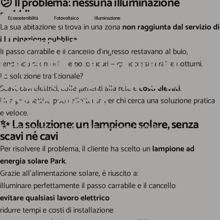
😕 Il problema: nessuna illuminazione
pubblica
Ecosostenibilità
Fotovoltaico
Illuminazione
La sua abitazione si trova in una zona
non raggiunta dal servizio di
Illuminare
un
passo
illuminazione pubblica
.
Il passo carrabile e il cancello d’ingresso restavano al buio,
carrabile
Con
Lampioni
rendendo scomodi — e poco sicuri — gli accessi serali e notturni.
Solari:
l’esperienza
di
un
La soluzione tradizionale?
Scavi, cavi elettrici, collegamenti alla rete e
costi elevati
.
nostro
cliente
Una prospettiva poco allettante per chi cerca una soluzione pratica
e veloce.
✨ La soluzione: un lampione solare, senza
Aggiornato
apr 07, 2026
scritto da
Andrea Ciambella
scavi né cavi
Per risolvere il problema, il cliente ha scelto un
lampione ad
energia solare Park
.
Grazie all’alimentazione solare, è riuscito a:
illuminare perfettamente il passo carrabile e il cancello
evitare qualsiasi lavoro elettrico
ridurre tempi e costi di installazione