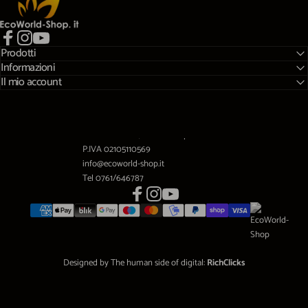
Prodotti
Facebook
Instagram
YouTube
Informazioni
Il mio account
Viale A.Gramsci,10 01032 Caprarola (VT)
P.IVA 02105110569
info@ecoworld-shop.it
Tel 0761/646787
Facebook
Instagram
YouTube
Designed by The human side of digital:
RichClicks