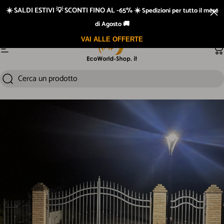
Vai direttamente ai contenuti
☀️ SALDI ESTIVI 💡 SCONTI FINO AL -65% ☀️
Spedizioni per tutto il mese
Prodotti testati
di Agosto 🚚
VAI ALLE OFFERTE
Navigazione del sito
Ca
Cerca un prodotto
Cerca