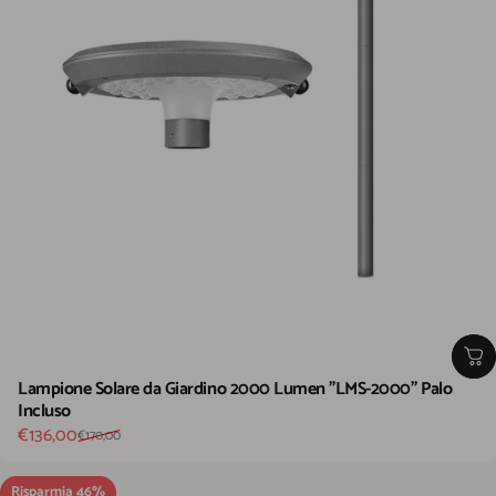
Lampione Solare da Giardino 2000 Lumen "LMS-2000" Palo
Incluso
Prezzo scontato
Prezzo di listino
€136,00
€170,00
Risparmia 46%