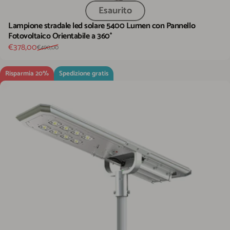
Esaurito
Lampione stradale led solare 5400 Lumen con Pannello
Fotovoltaico Orientabile a 360°
Prezzo scontato
Prezzo di listino
€378,00
€490,00
Risparmia 20%
Spedizione gratis