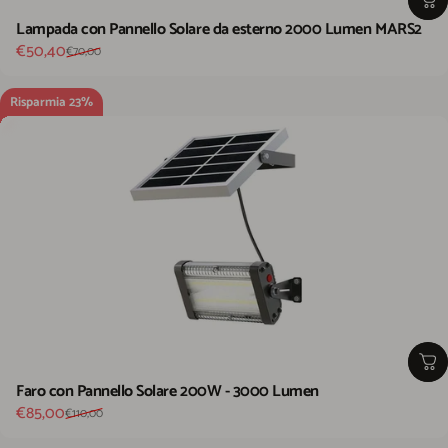
Lampada con Pannello Solare da esterno 2000 Lumen MARS2
Prezzo scontato
Prezzo di listino
€50,40
€70,00
Risparmia 23%
Faro con Pannello Solare 200W - 3000 Lumen
Prezzo scontato
Prezzo di listino
€85,00
€110,00