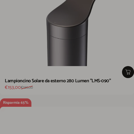
Lampioncino Solare da esterno 280 Lumen "LMS-090"
Prezzo scontato
Prezzo di listino
€153,00
€190,00
Risparmia 65%