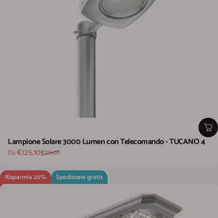
Lampione Solare 3000 Lumen con Telecomando - TUCANO 4
Prezzo scontato
Prezzo di listino
€125,10
Da
€139,00
Risparmia 20%
Spedizione gratis