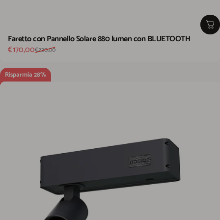
Faretto con Pannello Solare 880 lumen con BLUETOOTH
Prezzo scontato
Prezzo di listino
€170,00
€220,00
Risparmia 28%