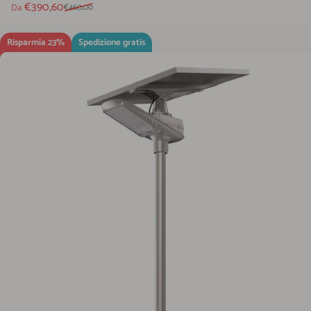
Prezzo scontato
Prezzo di listino
€390,60
Da
€460,00
Risparmia 23%
Spedizione gratis