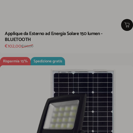
Applique da Esterno ad Energia Solare 150 lumen -
BLUETOOTH
Prezzo scontato
Prezzo di listino
€102,00
€120,00
Risparmia 15%
Spedizione gratis