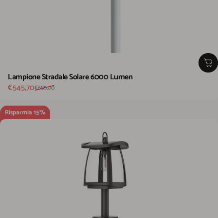
Lampione Stradale Solare 6000 Lumen
Prezzo scontato
Prezzo di listino
€545,70
€685,00
Risparmia 15%