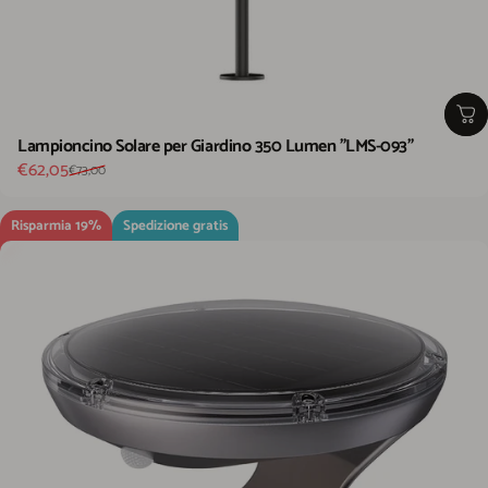
Lampioncino Solare per Giardino 350 Lumen "LMS-093"
Prezzo scontato
Prezzo di listino
€62,05
€73,00
Risparmia 19%
Spedizione gratis