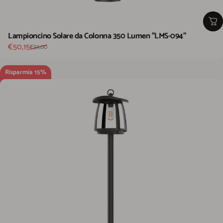
Lampioncino Solare da Colonna 350 Lumen "LMS-094"
Prezzo scontato
Prezzo di listino
€50,15
€59,00
Risparmia 15%