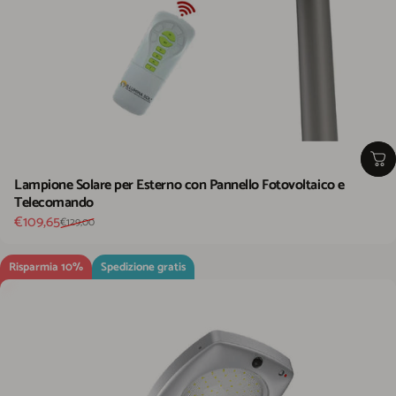
Lampione Solare per Esterno con Pannello Fotovoltaico e
Telecomando
Prezzo scontato
Prezzo di listino
€109,65
€129,00
Risparmia 10%
Spedizione gratis