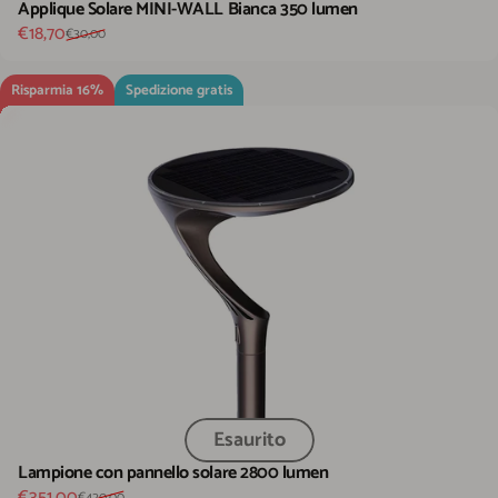
Applique Solare MINI-WALL Bianca 350 lumen
Prezzo scontato
Prezzo di listino
€18,70
€30,00
Risparmia 16%
Spedizione gratis
Esaurito
Lampione con pannello solare 2800 lumen
Prezzo scontato
Prezzo di listino
€351,00
€420,00