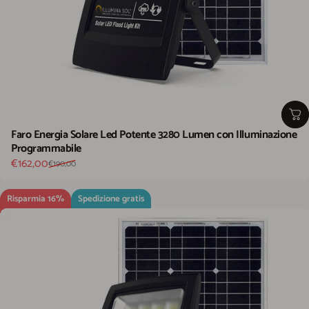
Faro Energia Solare Led Potente 3280 Lumen con Illuminazione
Programmabile
Prezzo scontato
Prezzo di listino
€162,00
€190,00
Risparmia 16%
Spedizione gratis