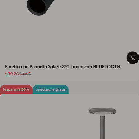
Faretto con Pannello Solare 220 lumen con BLUETOOTH
Prezzo scontato
Prezzo di listino
€79,20
€110,00
Risparmia 20%
Spedizione gratis