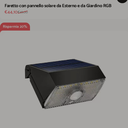
Faretto con pannello solare da Esterno e da Giardino RGB
Prezzo scontato
Prezzo di listino
€44,10
€49,00
Risparmia 20%