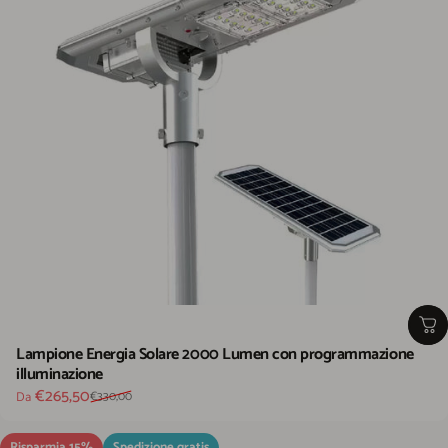
Lampione Energia Solare 2000 Lumen con programmazione
illuminazione
Prezzo scontato
Prezzo di listino
€265,50
Da
€330,00
Risparmia 15%
Spedizione gratis