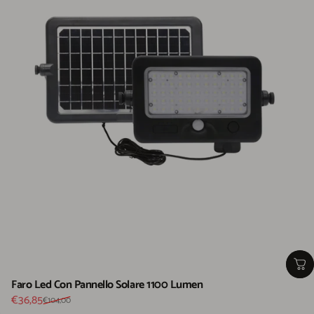
Faro Led Con Pannello Solare 1100 Lumen
Prezzo scontato
Prezzo di listino
€36,85
€104,00