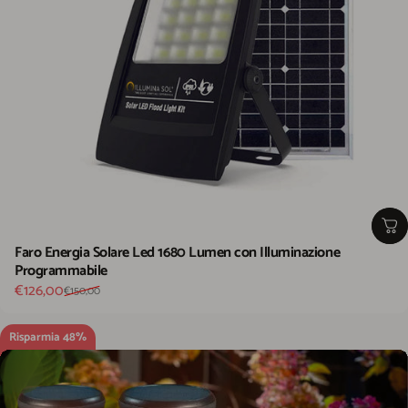
Faro Energia Solare Led 1680 Lumen con Illuminazione
Programmabile
Prezzo scontato
Prezzo di listino
€126,00
€150,00
Risparmia 48%