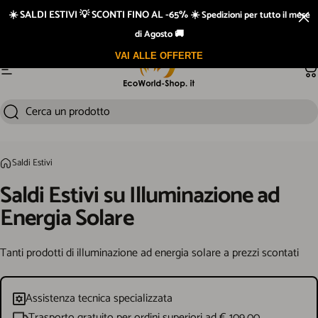
Vai direttamente ai contenuti
☀️ SALDI ESTIVI 💡 SCONTI FINO AL -65% ☀️
Spedizioni per tutto il mese
Spedizione rapida 24/48h e GRATIS sopra i €109 di spesa
di Agosto 🚚
VAI ALLE OFFERTE
Navigazione del sito
Ca
Cerca un prodotto
Cerca
Saldi Estivi
Home
Saldi
Estivi
su
Illuminazione
ad
Energia
Solare
Tanti prodotti di illuminazione ad energia solare a prezzi scontati
Assistenza tecnica specializzata
Trasporto gratuito per ordini superiori ad € 109,00